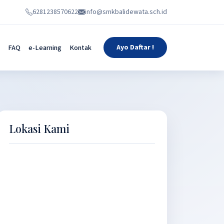
6281238570622
info@smkbalidewata.sch.id
FAQ
e-Learning
Kontak
Ayo Daftar !
Lokasi Kami