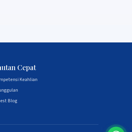
autan Cepat
mpetensi Keahlian
unggulan
test Blog