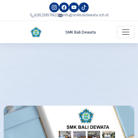
6281238570622
info@smkbalidewata.sch.id
SMK Bali Dewata