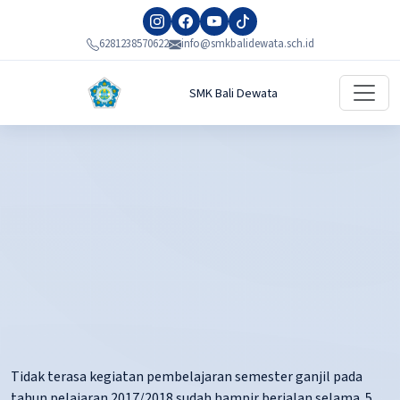
6281238570622
info@smkbalidewata.sch.id
SMK Bali Dewata
Tidak terasa kegiatan pembelajaran semester ganjil pada
tahun pelajaran 2017/2018 sudah hampir berjalan selama 5