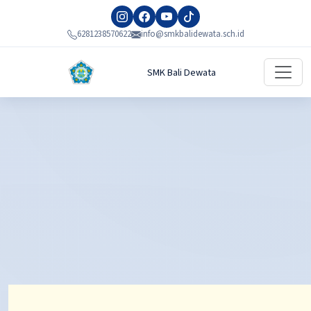
6281238570622
info@smkbalidewata.sch.id
SMK Bali Dewata