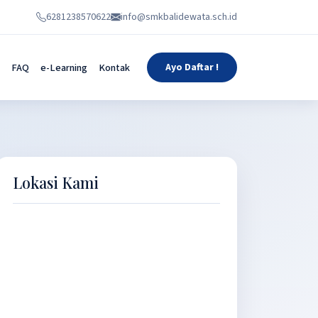
6281238570622
info@smkbalidewata.sch.id
FAQ
e-Learning
Kontak
Ayo Daftar !
Lokasi Kami