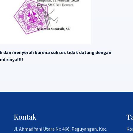
ah dan menyerah karena sukses tidak datang dengan
ndirinya!!!!
Kontak
T
Jl. Ahmad Yani Utara No.466, Peguyangan, Kec.
Ko