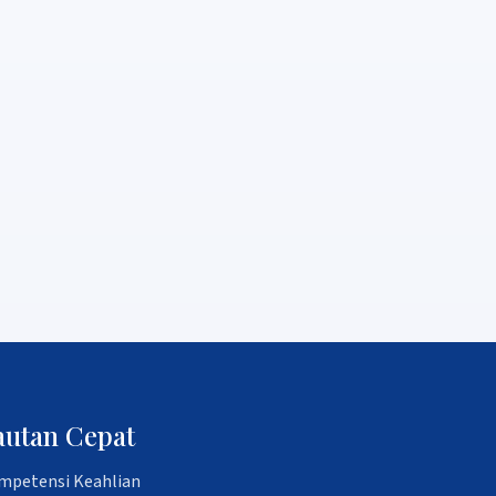
autan Cepat
mpetensi Keahlian