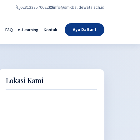
6281238570622
info@smkbalidewata.sch.id
FAQ
e-Learning
Kontak
Ayo Daftar !
Lokasi Kami