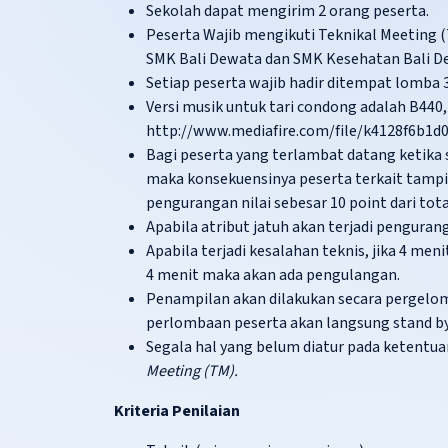
Sekolah dapat mengirim 2 orang peserta.
Peserta Wajib mengikuti Teknikal Meeting (T
SMK Bali Dewata dan SMK Kesehatan Bali D
Setiap peserta wajib hadir ditempat lomba
Versi musik untuk tari condong adalah B440,
http://www.mediafire.com/file/k4128f6b1d
Bagi peserta yang terlambat datang ketika s
maka konsekuensinya peserta terkait tampil
pengurangan nilai sebesar 10 point dari total 
Apabila atribut jatuh akan terjadi penguranga
Apabila terjadi kesalahan teknis, jika 4 men
4 menit maka akan ada pengulangan.
Penampilan akan dilakukan secara pergelomb
perlombaan peserta akan langsung stand by
Segala hal yang belum diatur pada ketentuan
Meeting (TM).
Kriteria Penilaian