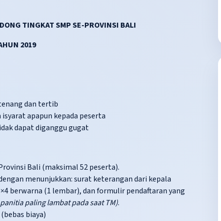
NDONG TINGKAT
SMP SE-PROVINSI BALI
AHUN 201
9
enang dan tertib
isyarat apapun kepada peserta
tidak dapat diganggu gugat
rovinsi Bali (maksimal 52 peserta).
dengan menunjukkan: surat keterangan dari kepala
×4 berwarna (1 lembar), dan formulir pendaftaran yang
 panitia paling lambat pada saat TM)
.
 (bebas biaya)