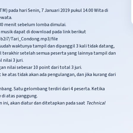
M) pada hari Senin, 7 Januari 2019 pukul 14.00 Wita di
ewata.
 30 menit sebelum lomba dimulai.
 musik dapat di download pada link berikut
0b2i7/Tari_Condong.mp3/file
udah waktunya tampil dan dipanggil 3 kali tidak datang,
 terakhir setelah semua peserta yang lainnya tampil dan
nilai 3 juri.
n nilai sebesar 10 point dari total 3 juri.
it ke atas tidak akan ada pengulangan, dan jika kurang dari
ang. Satu gelombang terdiri dari 4 peserta. Ketika
 di atas panggung.
 ini, akan diatur dan ditetapkan pada saat
Technical