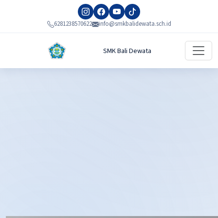
6281238570622
info@smkbalidewata.sch.id
SMK Bali Dewata