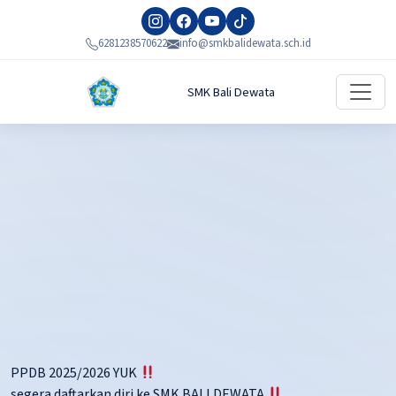
6281238570622
info@smkbalidewata.sch.id
SMK Bali Dewata
PPDB 2025/2026 YUK
segera daftarkan diri ke SMK BALI DEWATA