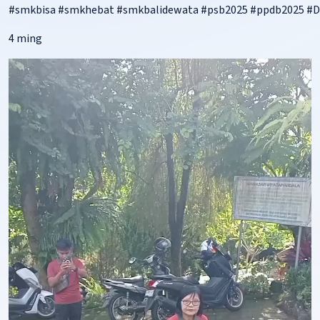
#smkbisa
#smkhebat
#smkbalidewata
#psb2025
#ppdb2025
#D
4 ming