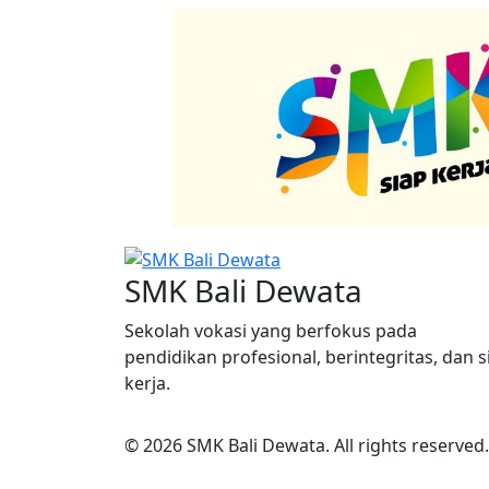
SMK Bali Dewata
Sekolah vokasi yang berfokus pada
pendidikan profesional, berintegritas, dan s
kerja.
© 2026 SMK Bali Dewata. All rights reserved.