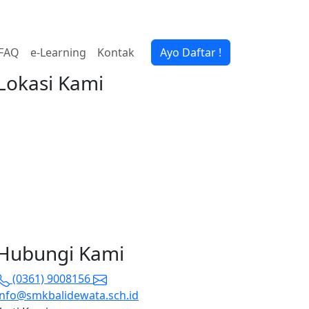
FAQ
e-Learning
Kontak
Ayo Daftar !
Lokasi Kami
Hubungi Kami
(0361) 9008156
info@smkbalidewata.sch.id