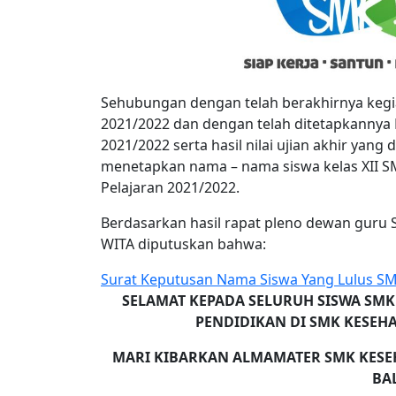
Sehubungan dengan telah berakhirnya kegia
2021/2022 dan dengan telah ditetapkannya 
2021/2022 serta hasil nilai ujian akhir yan
menetapkan nama – nama siswa kelas XII S
Pelajaran 2021/2022.
Berdasarkan hasil rapat pleno dewan guru S
WITA diputuskan bahwa:
Surat Keputusan Nama Siswa Yang Lulus S
SELAMAT KEPADA SELURUH SISWA SMK
PENDIDIKAN DI SMK KESEHA
MARI KIBARKAN ALMAMATER SMK KESE
BA