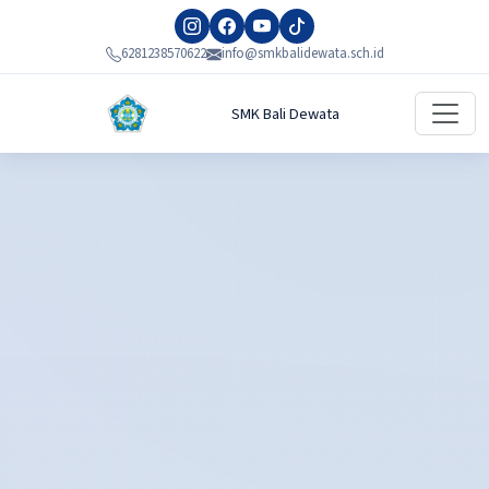
6281238570622
info@smkbalidewata.sch.id
SMK Bali Dewata