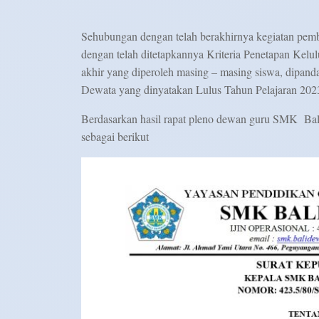
Sehubungan dengan telah berakhirnya kegiatan pembe
dengan telah ditetapkannya Kriteria Penetapan Kelul
akhir yang diperoleh masing – masing siswa, dipan
Dewata yang dinyatakan Lulus Tahun Pelajaran 202
Berdasarkan hasil rapat pleno dewan guru SMK Ba
sebagai berikut