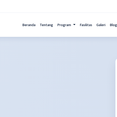
Beranda
Tentang
Program
Fasilitas
Galeri
Blog