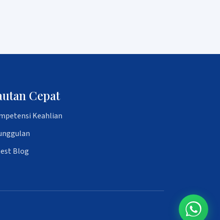
autan Cepat
mpetensi Keahlian
unggulan
test Blog