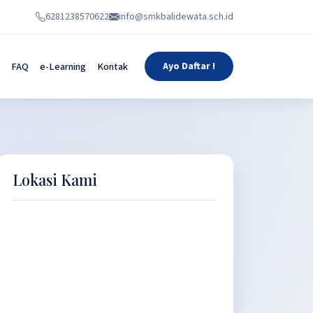
6281238570622
info@smkbalidewata.sch.id
FAQ
e-Learning
Kontak
Ayo Daftar !
Lokasi Kami