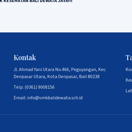
K KESEHATAN BALI DEWATA JAYA!!!
Kontak
T
Jl. Ahmad Yani Utara No.466, Peguyangan, Kec.
Ko
Denpasar Utara, Kota Denpasar, Bali 80238
Ke
Telp: (0361) 9008156
La
Email: info@smkbalidewata.sch.id