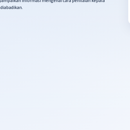
paikan informasi mengenai cara penilaian kepala
 diabadikan.