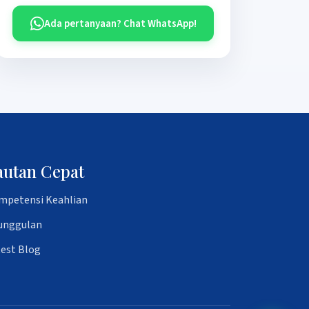
Ada pertanyaan? Chat WhatsApp!
autan Cepat
mpetensi Keahlian
unggulan
test Blog