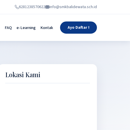
6281238570622
info@smkbalidewata.sch.id
FAQ
e-Learning
Kontak
Ayo Daftar !
Lokasi Kami