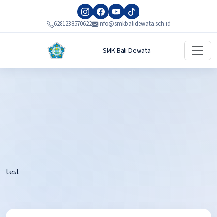
6281238570622
info@smkbalidewata.sch.id
SMK Bali Dewata
test