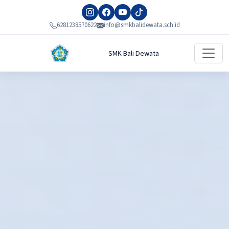
6281238570622
info@smkbalidewata.sch.id
SMK Bali Dewata