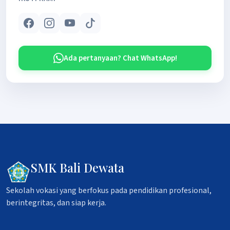
Ada pertanyaan? Chat WhatsApp!
SMK Bali Dewata
Sekolah vokasi yang berfokus pada pendidikan profesional,
berintegritas, dan siap kerja.