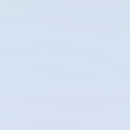
PENGUMUMAN KELULUSAN
SISWA KELAS XII SMK BALI
DEWATA T.P. 2025/2026